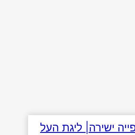
ייה ישירה| ליגת העל