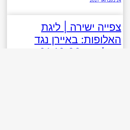
24 בפברואר 2021
צפייה ישירה | ליגת
האלופות: באיירן נגד
אתלטיקו 21.10.20
צפייה ישירה ליגת האלופות: שלב הבתים מח' 1 יום רביעי
21.10.20 שעת משחק: 22:00 באיירן נגד אתלטיקו לינק
לצפייה ישירה : ספורט 5 שידור נוסף: שידור לפני משחק
ריאל נגד שחטאר דונצק לינק לצפייה ישירה : ערוץ ספורט
5 מ.סיטי נגד פורטו לינק לצפייה ישירה: לפני משחק שידור
נוסף: שידור זר שידור […]
18 באוקטובר 2020