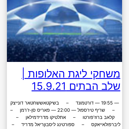
משחקי ליגת האלופות |
שלב הבתים 15.9.21
— 19:55 — דורטמונד – בשיקטאששחטאר דונייצק
– שריף טירספול — 22:00 — פאריס סן-ז'רמן –
קלאב ברוז'פורטו – אתלטיקו מדרידמילאן –
ליברפולאייאקס – ספורטינג ליסבוןריאל מדריד –