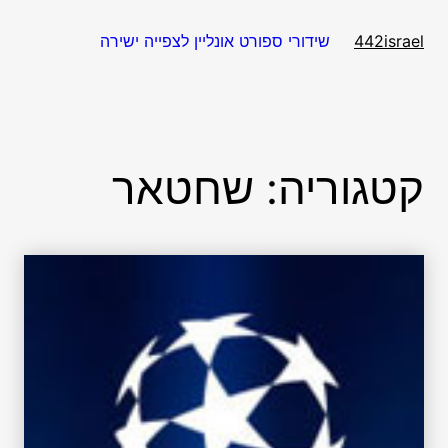
דלג
תוכן
שידורי ספורט אונליין לצפייה ישירה
442israel
קטגוריה:
שחטאר