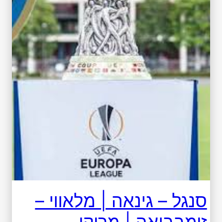
סנגל – גינאה | מלאווי –