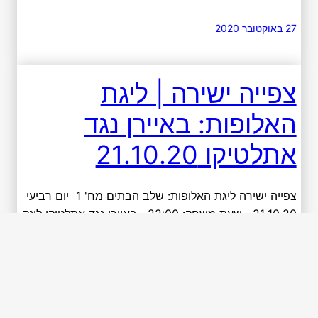
27 באוקטובר 2020
צפייה ישירה | ליגת
האלופות: באיירן נגד
אתלטיקו 21.10.20
צפייה ישירה ליגת האלופות: שלב הבתים מח' 1 יום רביעי
21.10.20 שעת משחק: 22:00 באיירן נגד אתלטיקו לינק
לצפייה ישירה : ספורט 5 שידור נוסף: שידור לפני משחק
ריאל נגד שחטאר דונצק לינק לצפייה ישירה : ערוץ ספורט
5 מ.סיטי נגד פורטו לינק לצפייה ישירה: לפני משחק שידור
נוסף: שידור זר שידור […]