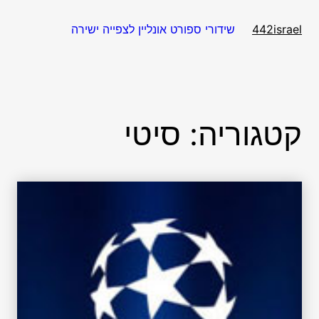
דלג
תוכן
שידורי ספורט אונליין לצפייה ישירה
442israel
קטגוריה:
סיטי